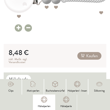
8,48 €
Kaufen
inkl. MwSt. zzgl.
Versandkosten
Häkelperle
Clips
Motivperlen
Buchstabenwürfel
Holzperlen/- linsen
Silikonring
Häkelperle 2,49 €
Häkelperlen
Häkelperle