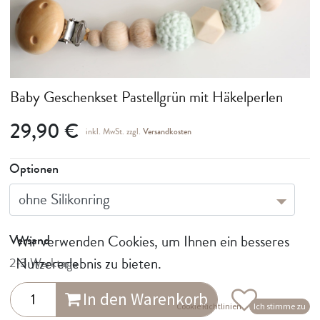
Baby Geschenkset Pastellgrün mit Häkelperlen
29,90
€
inkl. MwSt. zzgl.
Versandkosten
Optionen
Wir verwenden Cookies, um Ihnen ein besseres
Versand
Nutzererlebnis zu bieten.
2-3 Werktage
In den Warenkorb
Cookie Richtlinien
Ich stimme zu