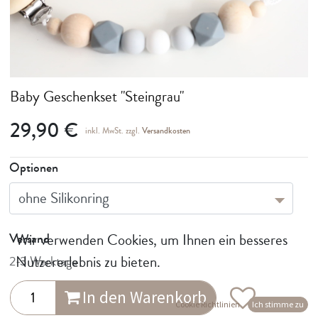
Baby Geschenkset "Steingrau"
29,90
€
inkl. MwSt. zzgl.
Versandkosten
Optionen
Wir verwenden Cookies, um Ihnen ein besseres
Versand
Nutzererlebnis zu bieten.
2-3 Werktage
In den Warenkorb
Cookie Richtlinien
Ich stimme zu