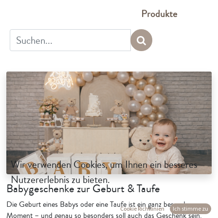
Produkte
Wir verwenden Cookies, um Ihnen ein besseres
Nutzererlebnis zu bieten.
Babygeschenke zur Geburt & Taufe
Die Geburt eines Babys oder eine Taufe ist ein ganz besonderer
Cookie Richtlinien
Ich stimme zu
Moment – und genau so besonders soll auch das Geschenk sein.